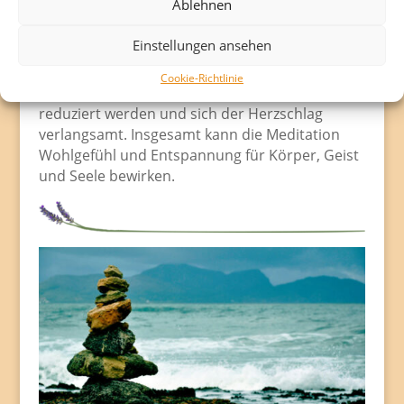
Ablehnen
durch das Fokussieren eines bestimmten
inneren Bildes kann eine
Einstellungen ansehen
Bewusstseinserweiterung stattfinden. Ziel ist es
das parasympatische Körpersystem zu stärken,
Cookie-Richtlinie
sodass sich Atemzüge vertiefen, Anspannungen
reduziert werden und sich der Herzschlag
verlangsamt. Insgesamt kann die Meditation
Wohlgefühl und Entspannung für Körper, Geist
und Seele bewirken.