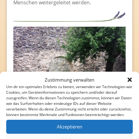
Menschen weitergeleitet werden.
Zustimmung verwalten
Um dir ein optimales Erlebnis zu bieten, verwenden wir Technologien wie
Cookies, um Geräteinformationen zu speichern und/oder darauf
zuzugreifen. Wenn du diesen Technologien zustimmst, können wir Daten
Meditation
wie das Surfverhalten oder eindeutige IDs auf dieser Website
verarbeiten. Wenn du deine Zustimmung nicht erteilst oder zurückziehst,
Darunter vesteht sich das Schulen von
können bestimmte Merkmale und Funktionen beeinträchtigt werden.
Achtsamkeit und Konzentration mittels
Akzeptieren
verschiedenster (geführter) Übungen. Durch
das „In-sich-Kehren“ und Loslassen, aber auch