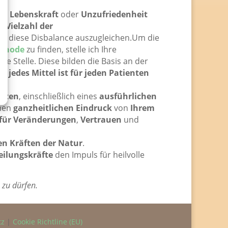
an Lebenskraft
oder
Unzufriedenheit
he
Vielzahl der
t, diese Disbalance auszugleichen.Um die
ethode
zu finden, stelle ich Ihre
te Stelle. Diese bilden die Basis an der
ht jedes Mittel ist für jeden Patienten
eiten
, einschließlich eines
ausführlichen
inen
ganzheitlichen Eindruck
von
Ihrem
 für Veränderungen
,
Vertrauen
und
len Kräften der Natur
.
heilungskräfte
den Impuls für heilvolle
 zu dürfen.
tz
|
Cookie Richtline (EU)