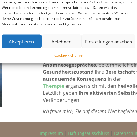
Cookies, um Geräteinformationen zu speichern und/oder darauf zuzugreifen.
Wenn du diesen Technologien zustimmst, können wir Daten wie das
Die Gründe für
Krankheit
, den
Mangel 
Surfverhalten oder eindeutige IDs auf dieser Website verarbeiten. Wenn du
sind ebenso vielfältig wie die unglaublic
deine Zustimmung nicht erteilst oder zurückziehst, können bestimmte
Behandlungsmöglichkeiten
unserer Zei
Merkmale und Funktionen beeinträchtigt werden.
für Sie am besten geeignete
Therapiem
Individualität und Reaktionslage
an ers
Akzeptieren
Ablehnen
Einstellungen ansehen
sich die Behandlung orientiert, denn
nic
geeignet
.
Cookie-Richtlinie
Durch verschiedene
Diagnosemöglichk
Anamnesegespräches
, bekomme ich e
Gesundheitszustand
.Ihre
Bereitschaft
ausdauernde Konsequenz
in der
Therapie
ergänzen sich mit den
heilvol
Letztlich geben
Ihre aktivierten Selbst
Veränderungen.
Ich freue mich, Sie auf diesem Weg begleiten
Impressum
|
Haftungsausschluss
|
Datenschu